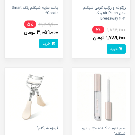
رژگونه و رژلب کرمی شیگلم
پالت سایه شیگلم رنگ Smart
مدل Air Plush رنگ
Cookie^
Breezeway 403
5٪
3,209,900
6٪
1,894,600
3,059,000 تومان
1,789,600 تومان
خرید
خرید
سرم تقویت کننده مژه و ابرو
فرمژه شیگلم^
شیگلم^