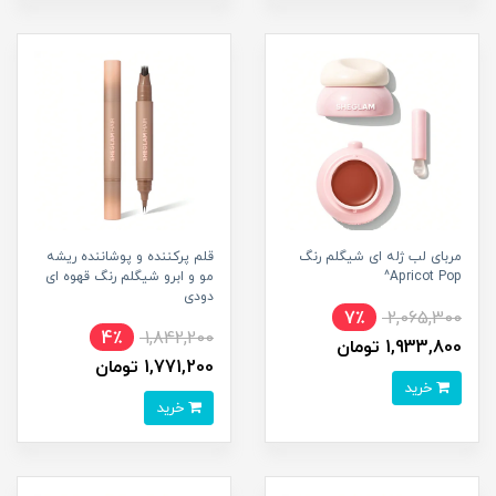
مربای لب ژله ای شیگلم رنگ
قلم پرکننده و پوشاننده ریشه
Apricot Pop^
مو و ابرو شیگلم رنگ قهوه ای
دودی
7٪
2,065,300
4٪
1,842,200
1,933,800 تومان
1,771,200 تومان
خرید
خرید