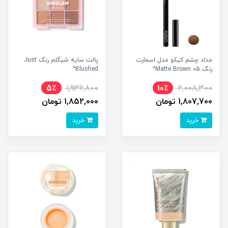
مداد چشم کیکو مدل اسمارت
پالت سایه شیگلم رنگ Just
رنگ 05 Matte Brown^
Blushed^
5٪
1,936,800
10٪
2,008,300
1,807,700 تومان
1,852,000 تومان
خرید
خرید