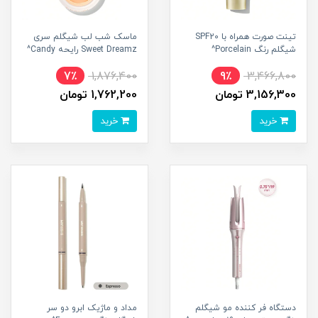
تینت صورت همراه با SPF20
ماسک شب لب شیگلم سری
شیگلم رنگ Porcelain^
Sweet Dreamz رایحه Candy^
7٪
1,876,400
9٪
3,466,800
3,156,300 تومان
1,762,200 تومان
خرید
خرید
دستگاه فر کننده مو شیگلم
مداد و ماژیک ابرو دو سر