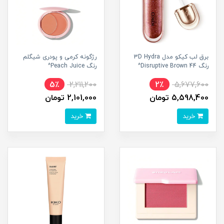
برق لب کیکو مدل 3D Hydra
رژگونه کرمی و پودری شیگلم
رنگ 44 Disruptive Brown^
رنگ Peach Juice^
5٪
2,211,200
2٪
5,677,600
5,598,400 تومان
2,101,000 تومان
خرید
خرید