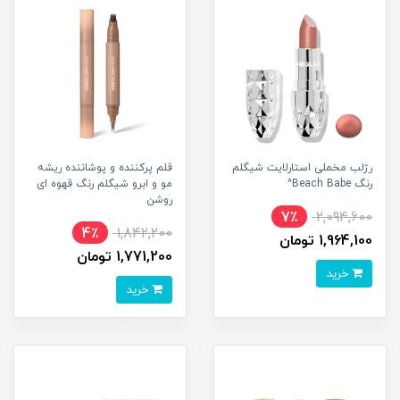
رژلب مخملی استارلایت شیگلم
قلم پرکننده و پوشاننده ریشه
رنگ Beach Babe^
مو و ابرو شیگلم رنگ قهوه ای
روشن
7٪
2,094,600
4٪
1,842,200
1,964,100 تومان
1,771,200 تومان
خرید
خرید