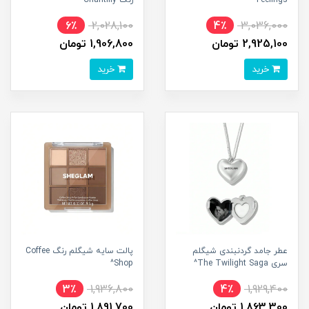
Feelings^
رنگ Chantilly^
6٪
2,028,100
4٪
3,036,000
2,925,100 تومان
1,906,800 تومان
خرید
خرید
عطر جامد گردنبندی شیگلم
پالت سایه شیگلم رنگ Coffee
سری The Twilight Saga^
Shop^
3٪
1,936,800
4٪
1,929,400
1,863,300 تومان
1,891,700 تومان