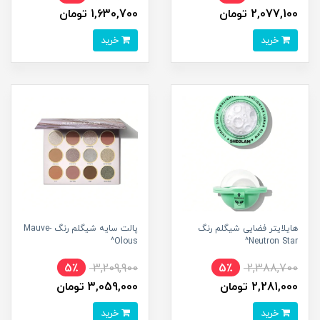
2,077,100 تومان
1,630,700 تومان
خرید
خرید
هایلایتر فضایی شیگلم رنگ
پالت سایه شیگلم رنگ Mauve-
Olous^
Neutron Star^
5٪
3,209,900
5٪
2,388,700
2,281,000 تومان
3,059,000 تومان
خرید
خرید