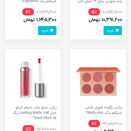
رنگ صورتی سایز 19 میلی متر^
شیگلم رنگ Espresso^
6٪
1,743,400
5٪
10,914,800
10,391,200 تومان
1,645,300 تومان
خرید
خرید
پالت رژگونه فلورال فلش
رژلب مایع مات بادوام کیکو
شیگلم رنگ Multicolor^
مدل Lasting Matte Veil رنگ
15 Vivid Plum^
6٪
3,081,400
5٪
5,700,000