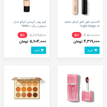
کانسیلر فول کاور کیکو شماره
کرم پودر آبرسان کیکو مدل
02 Light Beige^
اسمارت رنگ WR30^
5٪
5,879,500
5٪
4,500,000
4,319,000 تومان
5,604,000 تومان
خرید
خرید