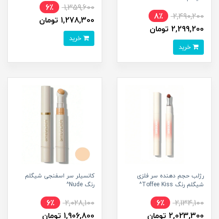
6٪
1,359,600
8٪
2,490,200
1,278,300 تومان
2,299,200 تومان
خرید
خرید
رژلب حجم دهنده سر فلزی
کانسیلر سر اسفنجی شیگلم
شیگلم رنگ Toffee Kiss^
رنگ Nude^
6٪
2,028,100
6٪
2,134,100
2,023,300 تومان
1,906,800 تومان