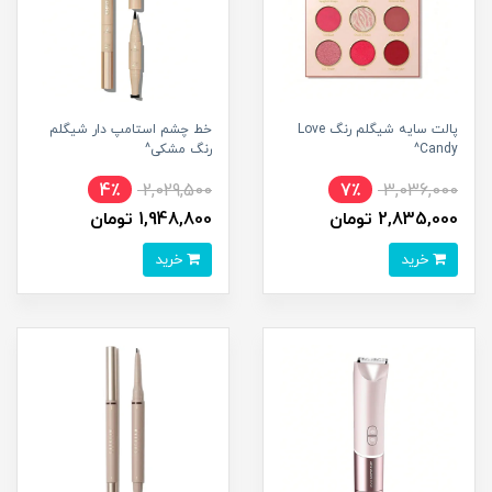
پالت سایه شیگلم رنگ Love
خط چشم استامپ دار شیگلم
Candy^
رنگ مشکی^
4٪
2,029,500
7٪
3,036,000
2,835,000 تومان
1,948,800 تومان
خرید
خرید