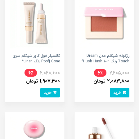
رژگونه شیگلم مدل Dream
کانسیلر فول کاور شیگلم سری
Touch رنگ 103 Hush Hush^
Poof! Gone رنگ Linen^
6٪
2,028,600
6٪
2,205,000
2,083,800 تومان
1,907,400 تومان
خرید
خرید