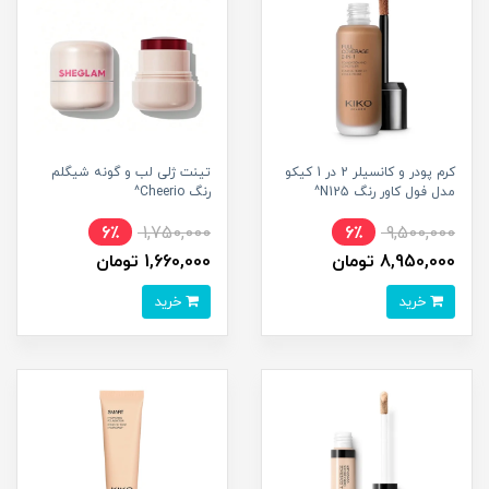
کرم پودر و کانسیلر 2 در 1 کیکو
تینت ژلی لب و گونه شیگلم
مدل فول کاور رنگ N125^
رنگ Cheerio^
6٪
1,750,000
6٪
9,500,000
8,950,000 تومان
1,660,000 تومان
خرید
خرید