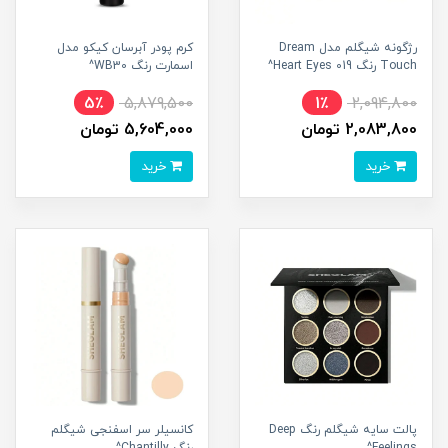
رژگونه شیگلم مدل Dream
کرم پودر آبرسان کیکو مدل
Touch رنگ 019 Heart Eyes^
اسمارت رنگ WB30^
5٪
5,879,500
1٪
2,094,800
2,083,800 تومان
5,604,000 تومان
خرید
خرید
پالت سایه شیگلم رنگ Deep
کانسیلر سر اسفنجی شیگلم