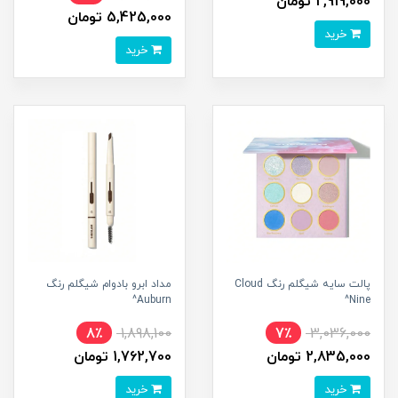
2,919,000 تومان
5,425,000 تومان
خرید
خرید
پالت سایه شیگلم رنگ Cloud
مداد ابرو بادوام شیگلم رنگ
Auburn^
Nine^
8٪
1,898,100
7٪
3,036,000
2,835,000 تومان
1,762,700 تومان
خرید
خرید