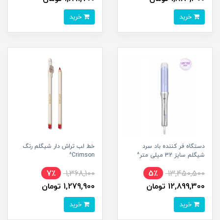
خرید
خرید
دستگاه فر کننده باد سرد
خط لب تراش دار شیگلم رنگ
شیگلم سایز 32 میلی متر^
Crimson^
7٪
1,368,100
5٪
13,450,500
12,899,300 تومان
1,279,900 تومان
خرید
خرید