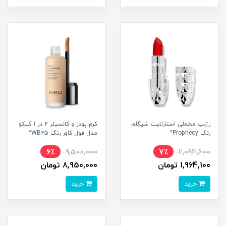
رژلب مخملی استارلایت شیگلم
کرم پودر و کانسیلر 2 در 1 کیکو
رنگ Prophecy^
مدل فول کاور رنگ WB25^
6٪
9,500,000
7٪
2,094,600
1,964,100 تومان
8,950,000 تومان
خرید
خرید