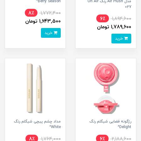
مدل Air Plush رنگ On Air
Berry Season^
027
8٪
1,772,400
6٪
1,894,600
1,643,500 تومان
1,789,600 تومان
خرید
خرید
رژگونه فضایی شیگلم رنگ
مداد چشم پیچی شیگلم رنگ
White^
Delight^
8٪
1,764,000
6٪
2,188,600