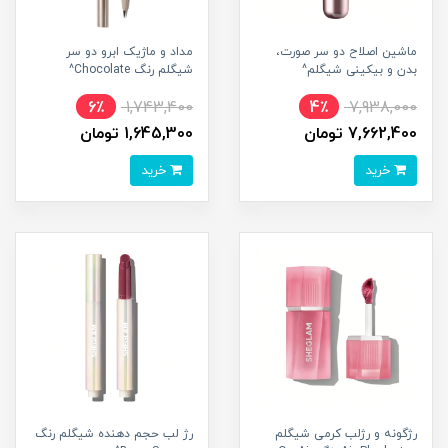
ماشین اصلاح دو سر صورت،
مداد و ماژیک ابرو دو سر
بدن و بیکینی شیگلم^
شیگلم رنگ Chocolate^
6٪
1,743,400
4٪
7,938,000
7,662,400 تومان
1,645,300 تومان
خرید
خرید
رژگونه و رژلب کرمی شیگلم
رژ لب حجم دهنده شیگلم رنگ