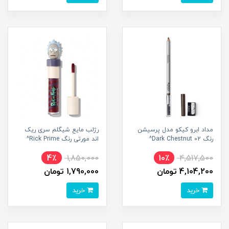
مداد ابرو کیکو مدل پرسیشن
رژلب مایع شیگلم سری ریک
رنگ 02 Dark Chestnut^
اند مورتی رنگ Rick Prime^
4٪
1,850,000
10٪
4,517,500
4,104,200 تومان
1,790,000 تومان
خرید
خرید