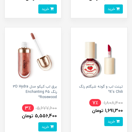
خرید
خرید
تینت لب و گونه شیگلم رنگ
برق لب کیکو مدل 3D Hydra
It's Chili^
رنگ 45 Enchanting
Rosewood^
7٪
1,808,400
3٪
5,677,600
1,691,300 تومان
5,556,400 تومان
خرید
خرید