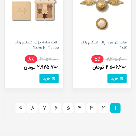
هایلایتر هری پاتر شیگلم رنگ
پالت سایه پازلی شیگلم رنگ
گلد^
Love N' Taupe^
8٪
3,157,100
5٪
2,625,400
2,506,200 تومان
2,925,700 تومان
خرید
خرید
8
7
6
5
4
3
2
1