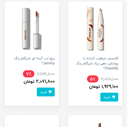
کانسیلر مرطوب کننده با
برق لب آینه ای شیگلم رنگ
پوشش دهی زیاد شیگلم رنگ
Jammy^
Chantilly^
7٪
2,214,800
5٪
2,028,100
2,071,800 تومان
1,929,100 تومان
خرید
خرید