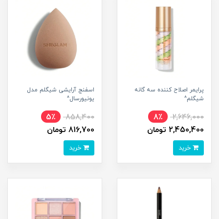
پرایمر اصلاح کننده سه گانه
اسفنج آرایشی شیگلم مدل
شیگلم^
یونیورسال^
5٪
858,400
8٪
2,646,000
2,450,400 تومان
816,700 تومان
خرید
خرید