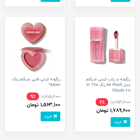
رژگونه و رژلب کرمی شیگلم
رژگونه کرمی قلبی شیگلم رنگ
مدل Air Plush رنگ In The
Adorn^
Clouds 211
9٪
1,715,200
6٪
1,894,600
1,563,100 تومان
1,789,600 تومان
خرید
خرید